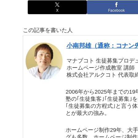
X
Facebook
この記事を書いた人
小南邦雄（通称：コナン
マナブコト 生徒募集プロデ
ホームページ作成教室 講師
株式会社アルクコト 代表取
2006年から2025年まで
塾の｢生徒集客｣｢生徒募集｣
｢生徒募集の方程式｣と言う
とが最大の強み。
ホームページ制作29年、大
グも多数。ホームページ制作