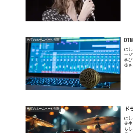
D
教室のホームページ制作
はじ
ージ
学び
徒さ
ド
教室のホームページ制作
はじ
先生
もし