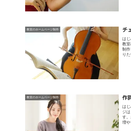
チ
教室のホームページ制作
はじ
教室
制作
りた
作
教室のホームページ制作
はじ
ジは
す。
増や