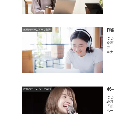
作
教室のホームページ制作
はじ
を運
ホー
重要
ボ
教室のホームページ制作
はじ
経営
「新
ペー