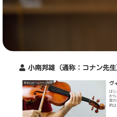
小南邦雄（通称：コナン先生
ヴ
教室のホームページ制作
はじ
から
室の
的は