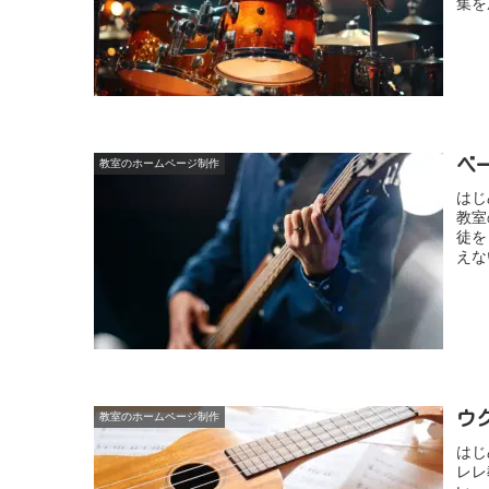
集を
ベ
教室のホームページ制作
はじ
教室
徒を
えな
ウ
教室のホームページ制作
はじ
レレ