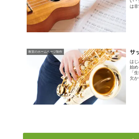
い・
は非
サ
教室のホームページ制作
はじ
始め
「生
欠か